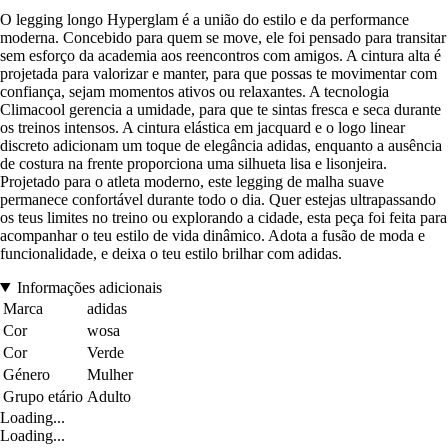
O legging longo Hyperglam é a união do estilo e da performance
moderna. Concebido para quem se move, ele foi pensado para transitar
sem esforço da academia aos reencontros com amigos. A cintura alta é
projetada para valorizar e manter, para que possas te movimentar com
confiança, sejam momentos ativos ou relaxantes. A tecnologia
Climacool gerencia a umidade, para que te sintas fresca e seca durante
os treinos intensos. A cintura elástica em jacquard e o logo linear
discreto adicionam um toque de elegância adidas, enquanto a ausência
de costura na frente proporciona uma silhueta lisa e lisonjeira.
Projetado para o atleta moderno, este legging de malha suave
permanece confortável durante todo o dia. Quer estejas ultrapassando
os teus limites no treino ou explorando a cidade, esta peça foi feita para
acompanhar o teu estilo de vida dinâmico. Adota a fusão de moda e
funcionalidade, e deixa o teu estilo brilhar com adidas.
Informações adicionais
Marca
adidas
Cor
wosa
Cor
Verde
Género
Mulher
Grupo etário
Adulto
Loading...
Loading...