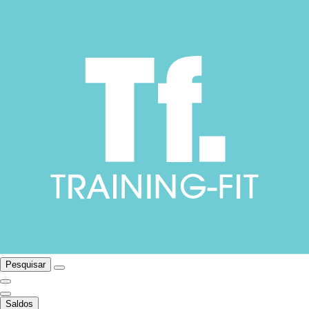
Pesquisar
Saldos