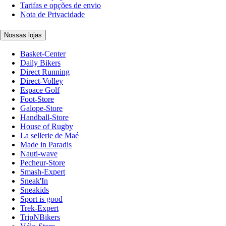
Tarifas e opções de envio
Nota de Privacidade
Nossas lojas
Basket-Center
Daily Bikers
Direct Running
Direct-Volley
Espace Golf
Foot-Store
Galope-Store
Handball-Store
House of Rugby
La sellerie de Maé
Made in Paradis
Nauti-wave
Pecheur-Store
Smash-Expert
Sneak'In
Sneakids
Sport is good
Trek-Expert
TripNBikers