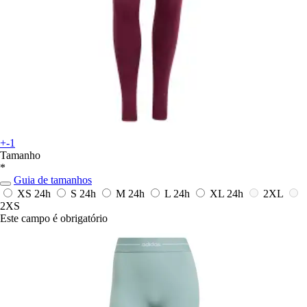
+-1
Tamanho
*
Guia de tamanhos
XS
24h
S
24h
M
24h
L
24h
XL
24h
2XL
2XS
Este campo é obrigatório