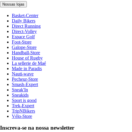
Nossas lojas
Basket-Center
Daily Bikers
Direct Running
Direct-Volley
Espace Golf
Foot-Store
Galope-Store
Handball-Store
House of Rugby
La sellerie de Maé
Made in Paradis
Nauti-wave
Pecheur-Store
Smash-Expert
Sneak'In
Sneakids
Sport is good
Trek-Expert
TripNBikers
Vélo-Store
Inscreva-se na nossa newsletter