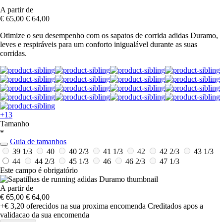
A partir de
€ 65,00
€ 64,00
Otimize o seu desempenho com os sapatos de corrida adidas Duramo,
leves e respiráveis para um conforto inigualável durante as suas
corridas.
+13
Tamanho
*
Guia de tamanhos
39 1/3
40
40 2/3
41 1/3
42
42 2/3
43 1/3
44
44 2/3
45 1/3
46
46 2/3
47 1/3
Este campo é obrigatório
A partir de
€ 65,00
€ 64,00
+€ 3,20
oferecidos na sua proxima encomenda
Creditados apos a
validacao da sua encomenda