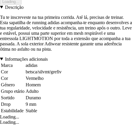
Loading...
Descrição
Tu te inscreveste na tua primeira corrida. Até lá, precisas de treinar.
Esta sapatilha de running adidas acompanha-te enquanto desenvolves a
tua regularidade, velocidade e resistência, um treino após o outro. Leve
e estável, possui uma parte superior em mesh respirável e uma
entressola LIGHTMOTION por toda a extensão que acompanha a tua
passada. A sola exterior Adiwear resistente garante uma aderência
ótima no asfalto ou na pista.
Informações adicionais
Marca
adidas
Cor
betsca/silvmt/grefiv
Cor
Vermelho
Género
Homem
Grupo etário
Adulto
Sortido
Duramo
Drop
9 mm
Estabilidade
Stable
Loading...
Loading...