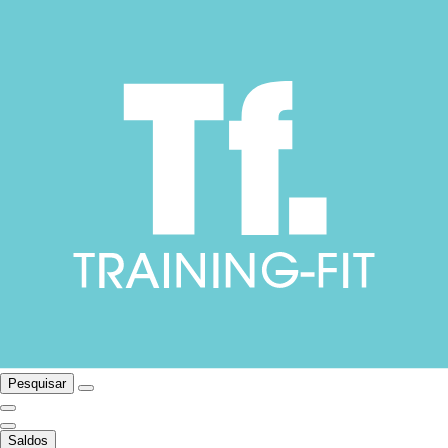
Pesquisar
Saldos