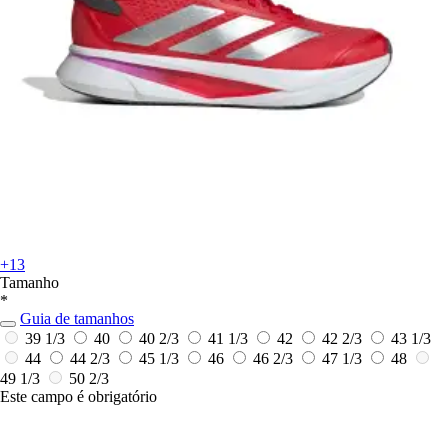
+13
Tamanho
*
Guia de tamanhos
39 1/3
40
40 2/3
41 1/3
42
42 2/3
43 1/3
44
44 2/3
45 1/3
46
46 2/3
47 1/3
48
49 1/3
50 2/3
Este campo é obrigatório