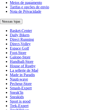
Meios de pagamento
Tarifas e opções de envio
Nota de Privacidade
Nossas lojas
Basket-Center
Daily Bikers
Direct Running
Direct-Volley
Espace Golf
Foot-Store
Galope-Store
Handball-Store
House of Rugby
La sellerie de Maé
Made in Paradis
Nauti-wave
Pecheur-Store
Smash-Expert
Sneak'In
Sneakids
Sport is good
Trek-Expert