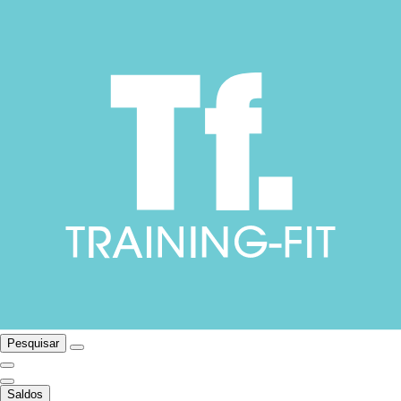
Pesquisar
Saldos