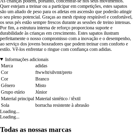
As crianças podem, portanto, concentrar-se nos seus movimentos.
Quer estejam a treinar ou a participar em competições, estes sapatos
são um aliado de peso para os atletas em ascensão que poderão atingir
o seu pleno potencial. Graças ao mesh ripstop respirável e confortável,
os seus pés estão sempre frescos durante as sessões de treino intensas.
Por fim, a estrutura interna de reforço proporciona suporte e
durabilidade às crianças em crescimento. Estes sapatos ilustram
perfeitamente o nosso compromisso com a inovação e o desempenho,
ao serviço dos jovens boxeadores que podem treinar com conforto e
estilo. Vê-los enfrentar o ringue com confiança com adidas.
Informações adicionais
Marca
adidas
Cor
ftwwht/silvmt/preto
Cor
Branco
Género
Misto
Grupo etário
Júnior
Material principal
Material sintético / têxtil
Sola
borracha resistente à abrasão
Loading...
Loading...
Todas as nossas marcas