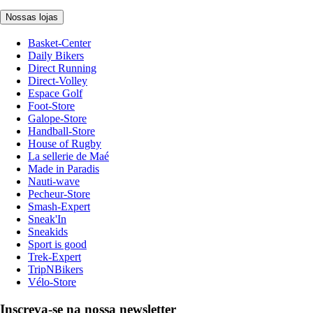
Nossas lojas
Basket-Center
Daily Bikers
Direct Running
Direct-Volley
Espace Golf
Foot-Store
Galope-Store
Handball-Store
House of Rugby
La sellerie de Maé
Made in Paradis
Nauti-wave
Pecheur-Store
Smash-Expert
Sneak'In
Sneakids
Sport is good
Trek-Expert
TripNBikers
Vélo-Store
Inscreva-se na nossa newsletter