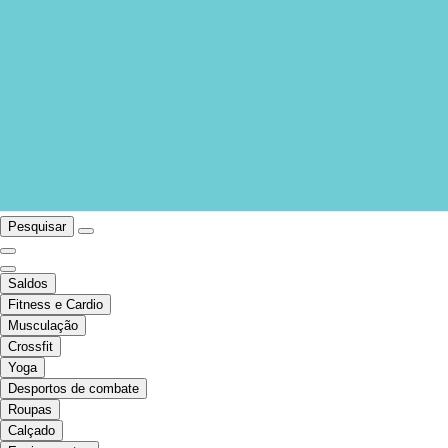
Pesquisar
Saldos
Fitness e Cardio
Musculação
Crossfit
Yoga
Desportos de combate
Roupas
Calçado