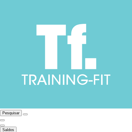
Pesquisar
Saldos