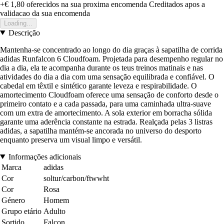
+€ 1,80
oferecidos na sua proxima encomenda
Creditados apos a
validacao da sua encomenda
Loading...
Descrição
Mantenha-se concentrado ao longo do dia graças à sapatilha de corrida
adidas Runfalcon 6 Cloudfoam. Projetada para desempenho regular no
dia a dia, ela te acompanha durante os teus treinos matinais e nas
atividades do dia a dia com uma sensação equilibrada e confiável. O
cabedal em têxtil e sintético garante leveza e respirabilidade. O
amortecimento Cloudfoam oferece uma sensação de conforto desde o
primeiro contato e a cada passada, para uma caminhada ultra-suave
com um extra de amortecimento. A sola exterior em borracha sólida
garante uma aderência constante na estrada. Realçada pelas 3 listras
adidas, a sapatilha mantém-se ancorada no universo do desporto
enquanto preserva um visual limpo e versátil.
Informações adicionais
Marca
adidas
Cor
soltur/carbon/ftwwht
Cor
Rosa
Género
Homem
Grupo etário
Adulto
Sortido
Falcon