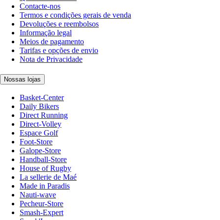
Contacte-nos
Termos e condições gerais de venda
Devoluções e reembolsos
Informação legal
Meios de pagamento
Tarifas e opções de envio
Nota de Privacidade
Nossas lojas
Basket-Center
Daily Bikers
Direct Running
Direct-Volley
Espace Golf
Foot-Store
Galope-Store
Handball-Store
House of Rugby
La sellerie de Maé
Made in Paradis
Nauti-wave
Pecheur-Store
Smash-Expert