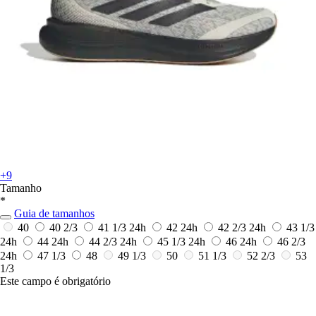
+9
Tamanho
*
Guia de tamanhos
40
40 2/3
41 1/3
24h
42
24h
42 2/3
24h
43 1/3
24h
44
24h
44 2/3
24h
45 1/3
24h
46
24h
46 2/3
24h
47 1/3
48
49 1/3
50
51 1/3
52 2/3
53
1/3
Este campo é obrigatório