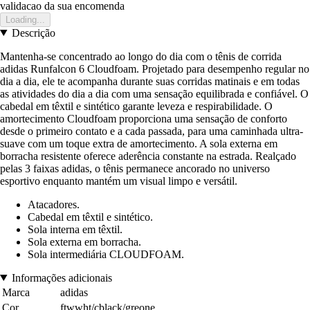
validacao da sua encomenda
Loading...
Descrição
Mantenha-se concentrado ao longo do dia com o tênis de corrida
adidas Runfalcon 6 Cloudfoam. Projetado para desempenho regular no
dia a dia, ele te acompanha durante suas corridas matinais e em todas
as atividades do dia a dia com uma sensação equilibrada e confiável. O
cabedal em têxtil e sintético garante leveza e respirabilidade. O
amortecimento Cloudfoam proporciona uma sensação de conforto
desde o primeiro contato e a cada passada, para uma caminhada ultra-
suave com um toque extra de amortecimento. A sola externa em
borracha resistente oferece aderência constante na estrada. Realçado
pelas 3 faixas adidas, o tênis permanece ancorado no universo
esportivo enquanto mantém um visual limpo e versátil.
Atacadores.
Cabedal em têxtil e sintético.
Sola interna em têxtil.
Sola externa em borracha.
Sola intermediária CLOUDFOAM.
Informações adicionais
Marca
adidas
Cor
ftwwht/cblack/greone