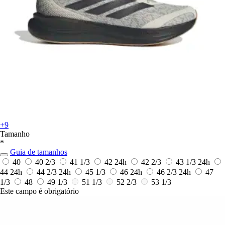
+9
Tamanho
*
Guia de tamanhos
40
40 2/3
41 1/3
42
24h
42 2/3
43 1/3
24h
44
24h
44 2/3
24h
45 1/3
46
24h
46 2/3
24h
47
1/3
48
49 1/3
51 1/3
52 2/3
53 1/3
Este campo é obrigatório