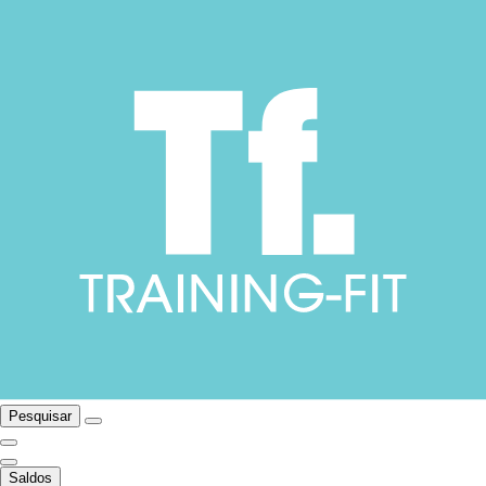
Pesquisar
Saldos