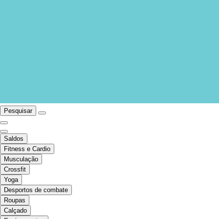
Pesquisar
Saldos
Fitness e Cardio
Musculação
Crossfit
Yoga
Desportos de combate
Roupas
Calçado