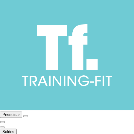
Pesquisar
Saldos