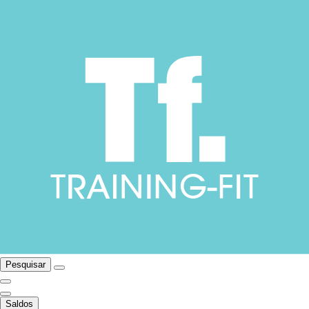
Pesquisar
Saldos