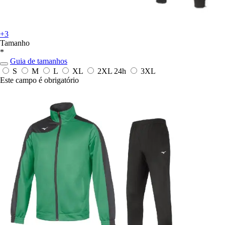
+3
Tamanho
*
Guia de tamanhos
S
M
L
XL
2XL
24h
3XL
Este campo é obrigatório