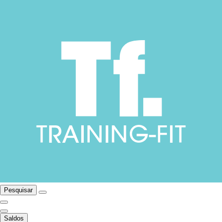
Pesquisar
Saldos