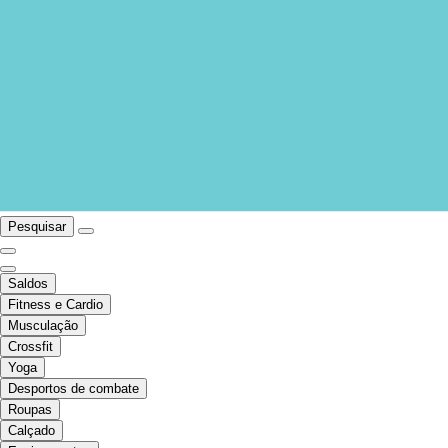
Pesquisar
Saldos
Fitness e Cardio
Musculação
Crossfit
Yoga
Desportos de combate
Roupas
Calçado