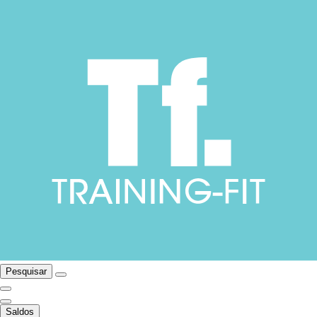
Pesquisar
Saldos