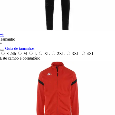
+6
Tamanho
*
Guia de tamanhos
S
24h
M
L
XL
2XL
3XL
4XL
Este campo é obrigatório