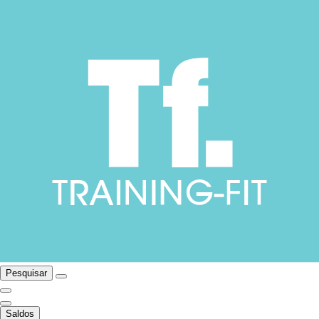
Pesquisar
Saldos