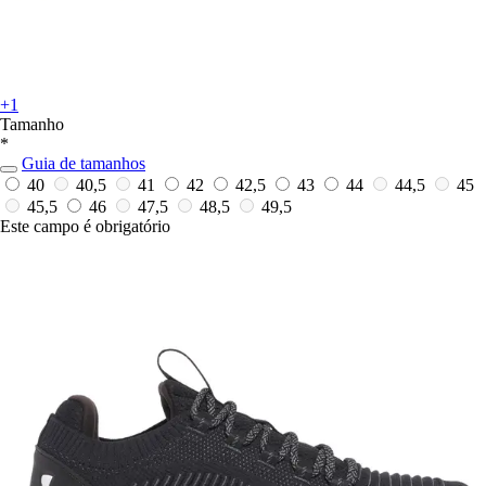
+1
Tamanho
*
Guia de tamanhos
40
40,5
41
42
42,5
43
44
44,5
45
45,5
46
47,5
48,5
49,5
Este campo é obrigatório