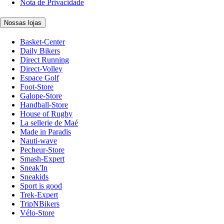
Nota de Privacidade
Nossas lojas
Basket-Center
Daily Bikers
Direct Running
Direct-Volley
Espace Golf
Foot-Store
Galope-Store
Handball-Store
House of Rugby
La sellerie de Maé
Made in Paradis
Nauti-wave
Pecheur-Store
Smash-Expert
Sneak'In
Sneakids
Sport is good
Trek-Expert
TripNBikers
Vélo-Store