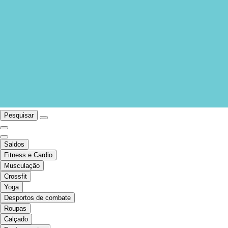
Pesquisar
Saldos
Fitness e Cardio
Musculação
Crossfit
Yoga
Desportos de combate
Roupas
Calçado