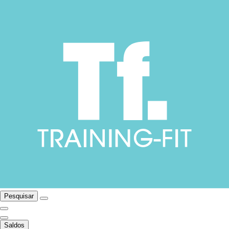
Pesquisar
Saldos