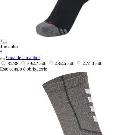
+11
Tamanho
*
Guia de tamanhos
35/38
39/42
24h
43/46
24h
47/50
24h
Este campo é obrigatório