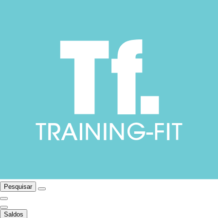
Pesquisar
Saldos