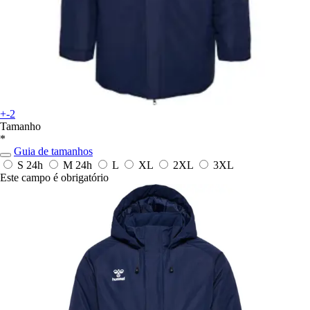
+-2
Tamanho
*
Guia de tamanhos
S
24h
M
24h
L
XL
2XL
3XL
Este campo é obrigatório