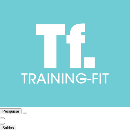
Pesquisar
Saldos