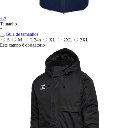
+-2
Tamanho
*
Guia de tamanhos
S
M
L
24h
XL
2XL
3XL
Este campo é obrigatório