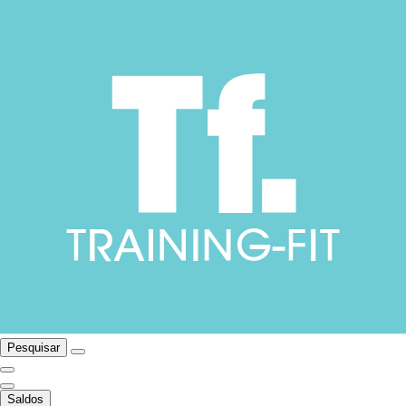
Pesquisar
Saldos