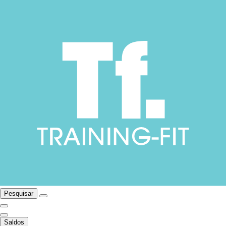
Pesquisar
Saldos