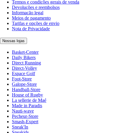
Termos e condições gerais de venda
Devoluções e reembolsos
Informação legal
Meios de pagamento
Tarifas e opções de envio
Nota de Privacidade
Nossas lojas
Basket-Center
Daily Bikers
Direct Running
Direct-Volley
Espace Golf
Foot-Store
Galope-Store
Handball-Store
House of Rugby
La sellerie de Maé
Made in Paradis
Nauti-wave
Pecheur-Store
Smash-Expert
Sneak'In
Sneakids