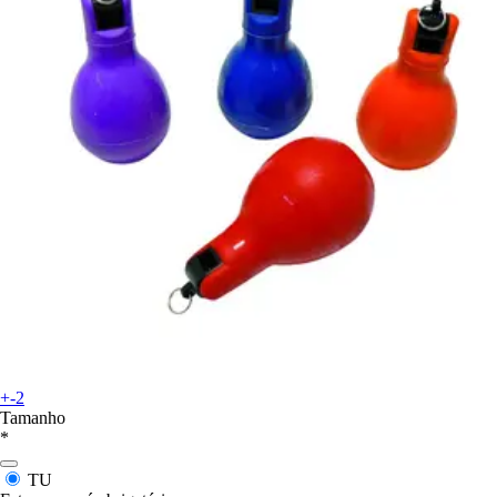
+-2
Tamanho
*
TU