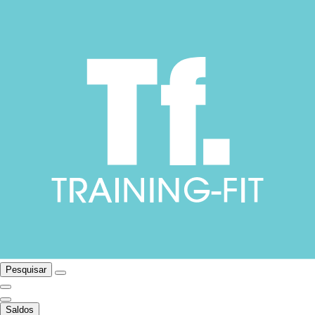
Pesquisar
Saldos