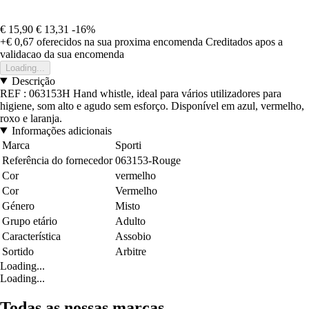
€ 15,90
€ 13,31
-16%
+€ 0,67
oferecidos na sua proxima encomenda
Creditados apos a
validacao da sua encomenda
Loading...
Descrição
REF : 063153H Hand whistle, ideal para vários utilizadores para
higiene, som alto e agudo sem esforço. Disponível em azul, vermelho,
roxo e laranja.
Informações adicionais
Marca
Sporti
Referência do fornecedor
063153-Rouge
Cor
vermelho
Cor
Vermelho
Género
Misto
Grupo etário
Adulto
Característica
Assobio
Sortido
Arbitre
Loading...
Loading...
Todas as nossas marcas