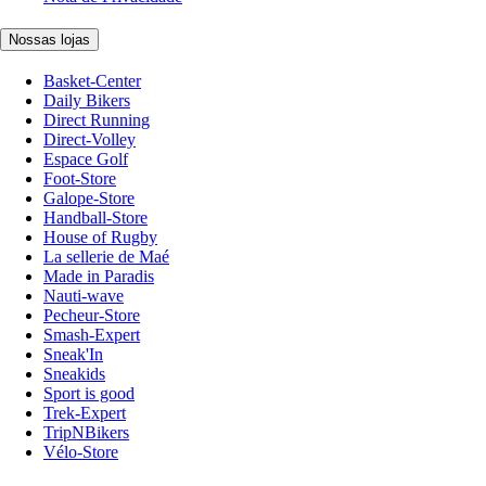
Nossas lojas
Basket-Center
Daily Bikers
Direct Running
Direct-Volley
Espace Golf
Foot-Store
Galope-Store
Handball-Store
House of Rugby
La sellerie de Maé
Made in Paradis
Nauti-wave
Pecheur-Store
Smash-Expert
Sneak'In
Sneakids
Sport is good
Trek-Expert
TripNBikers
Vélo-Store