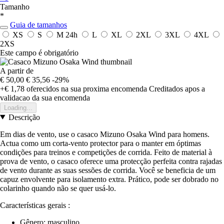
Tamanho
*
Guia de tamanhos
XS
S
M
24h
L
XL
2XL
3XL
4XL
2XS
Este campo é obrigatório
A partir de
€ 50,00
€ 35,56
-29%
+€ 1,78
oferecidos na sua proxima encomenda
Creditados apos a
validacao da sua encomenda
Loading...
Descrição
Em dias de vento, use o casaco Mizuno Osaka Wind para homens.
Actua como um corta-vento protector para o manter em óptimas
condições para treinos e competições de corrida. Feito de material à
prova de vento, o casaco oferece uma protecção perfeita contra rajadas
de vento durante as suas sessões de corrida. Você se beneficia de um
capuz envolvente para isolamento extra. Prático, pode ser dobrado no
colarinho quando não se quer usá-lo.
Características gerais :
Gênero: masculino