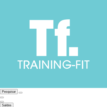
Pesquisar
Saldos