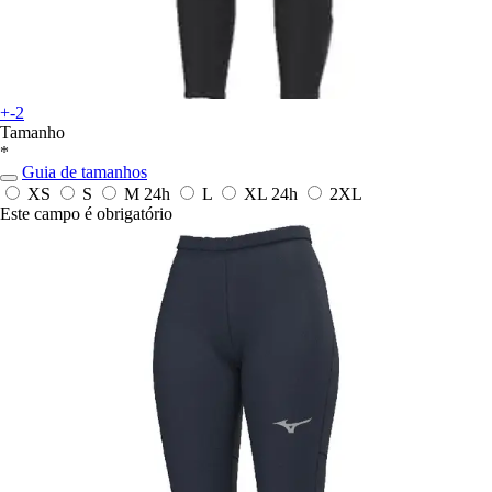
+-2
Tamanho
*
Guia de tamanhos
XS
S
M
24h
L
XL
24h
2XL
Este campo é obrigatório