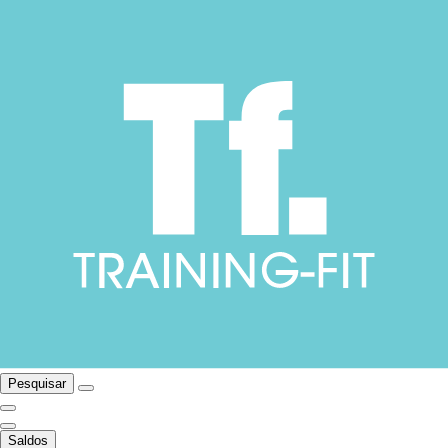
Pesquisar
Saldos