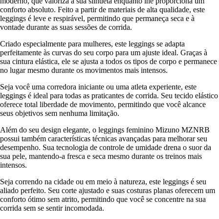
moderno, que valoriza a sua silhueta enquanto lhe proporciona um
conforto absoluto. Feito a partir de materiais de alta qualidade, este
leggings é leve e respirável, permitindo que permaneça seca e à
vontade durante as suas sessões de corrida.
Criado especialmente para mulheres, este leggings se adapta
perfeitamente às curvas do seu corpo para um ajuste ideal. Graças à
sua cintura elástica, ele se ajusta a todos os tipos de corpo e permanece
no lugar mesmo durante os movimentos mais intensos.
Seja você uma corredora iniciante ou uma atleta experiente, este
leggings é ideal para todas as praticantes de corrida. Seu tecido elástico
oferece total liberdade de movimento, permitindo que você alcance
seus objetivos sem nenhuma limitação.
Além do seu design elegante, o leggings feminino Mizuno MZNRB
possui também características técnicas avançadas para melhorar seu
desempenho. Sua tecnologia de controle de umidade drena o suor da
sua pele, mantendo-a fresca e seca mesmo durante os treinos mais
intensos.
Seja correndo na cidade ou em meio à natureza, este leggings é seu
aliado perfeito. Seu corte ajustado e suas costuras planas oferecem um
conforto ótimo sem atrito, permitindo que você se concentre na sua
corrida sem se sentir incomodada.