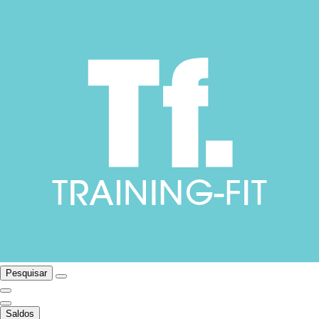
Pesquisar
Saldos