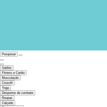
Pesquisar
Saldos
Fitness e Cardio
Musculação
Crossfit
Yoga
Desportos de combate
Roupas
Calçado