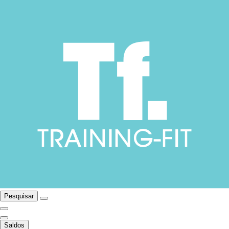
Pesquisar
Saldos