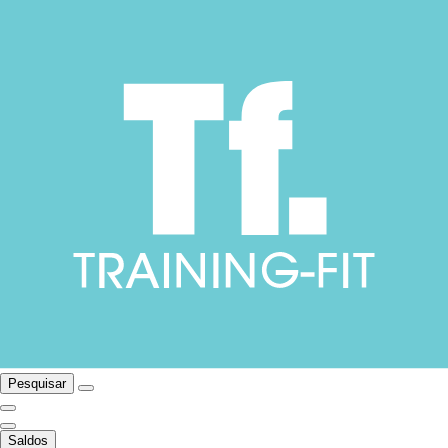
Pesquisar
Saldos