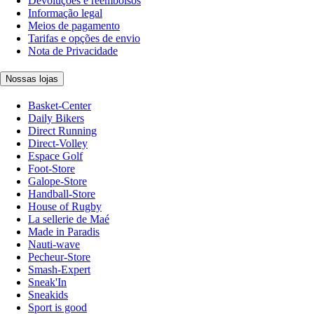
Devoluções e reembolsos
Informação legal
Meios de pagamento
Tarifas e opções de envio
Nota de Privacidade
Nossas lojas
Basket-Center
Daily Bikers
Direct Running
Direct-Volley
Espace Golf
Foot-Store
Galope-Store
Handball-Store
House of Rugby
La sellerie de Maé
Made in Paradis
Nauti-wave
Pecheur-Store
Smash-Expert
Sneak'In
Sneakids
Sport is good