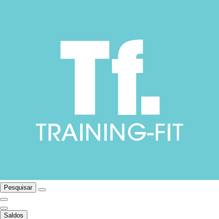
Pesquisar
Saldos