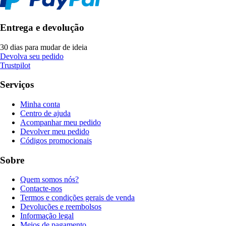
Entrega e devolução
30 dias para mudar de ideia
Devolva seu pedido
Trustpilot
Serviços
Minha conta
Centro de ajuda
Acompanhar meu pedido
Devolver meu pedido
Códigos promocionais
Sobre
Quem somos nós?
Contacte-nos
Termos e condições gerais de venda
Devoluções e reembolsos
Informação legal
Meios de pagamento