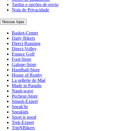
Tarifas e opções de envio
Nota de Privacidade
Nossas lojas
Basket-Center
Daily Bikers
Direct Running
Direct-Volley
Espace Golf
Foot-Store
Galope-Store
Handball-Store
House of Rugby
La sellerie de Maé
Made in Paradis
Nauti-wave
Pecheur-Store
Smash-Expert
Sneak'In
Sneakids
Sport is good
Trek-Expert
TripNBikers