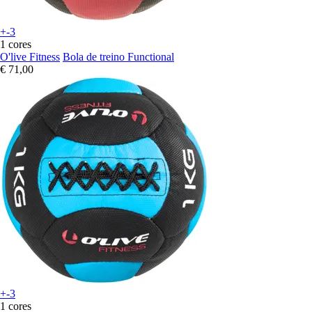
+-3
1 cores
O'live Fitness
Bola de treino Functional
€ 71,00
+-3
1 cores