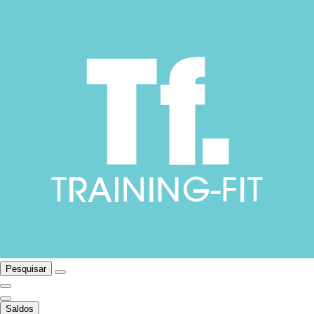
Pesquisar
Saldos