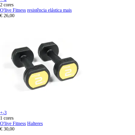
2 cores
O'live Fitness
resistência elástica mais
€ 26,00
+-3
1 cores
O'live Fitness
Halteres
€ 30,00