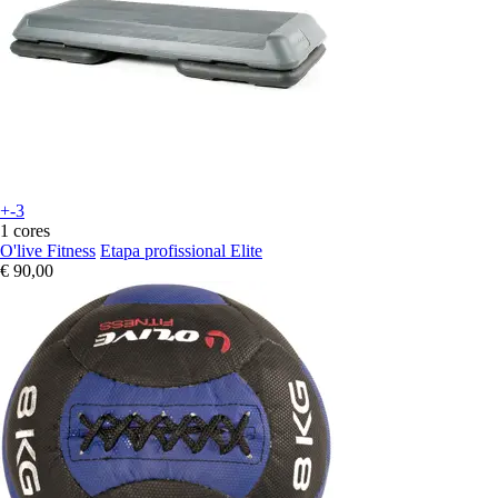
+-3
1 cores
O'live Fitness
Etapa profissional Elite
€ 90,00