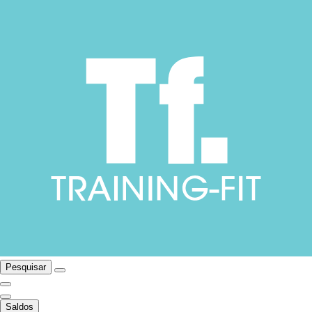
Pesquisar
Saldos