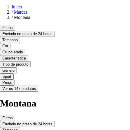
Início
/
Marcas
/
Montana
Filtros
Enviado no prazo de 24 horas
Tamanho
Cor
Grupo etário
Característica
Tipo de produto
Género
Sport
Preço
Ver os 147 produtos
Montana
Filtros
Enviado no prazo de 24 horas