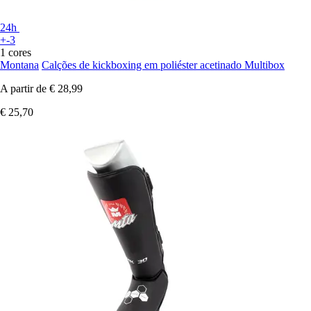
24h
+-3
1 cores
Montana
Calções de kickboxing em poliéster acetinado Multibox
A partir de
€ 28,99
€ 25,70