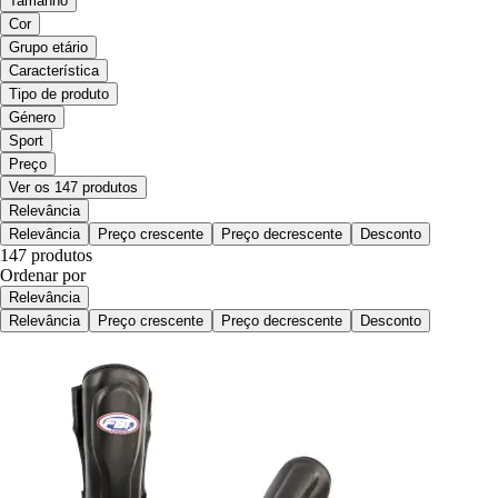
Tamanho
Cor
Grupo etário
Característica
Tipo de produto
Género
Sport
Preço
Ver os 147 produtos
Relevância
Relevância
Preço crescente
Preço decrescente
Desconto
147 produtos
Ordenar por
Relevância
Relevância
Preço crescente
Preço decrescente
Desconto