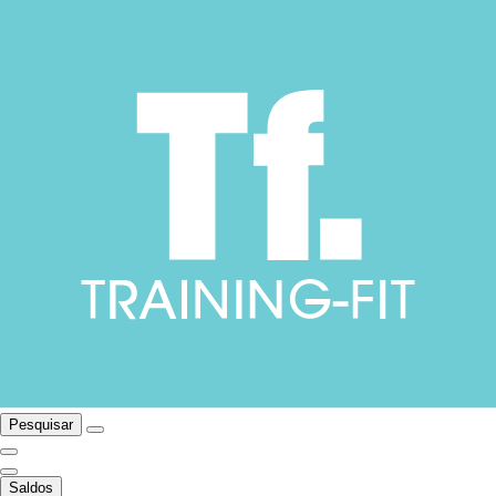
Pesquisar
Saldos