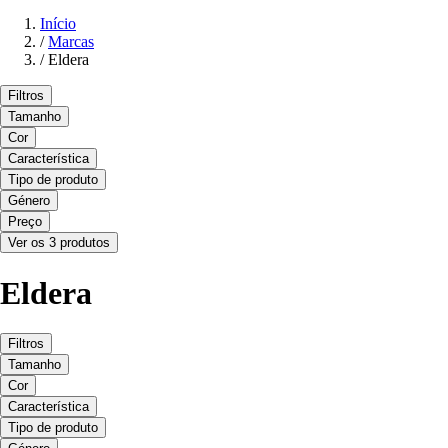
Início
/
Marcas
/
Eldera
Filtros
Tamanho
Cor
Característica
Tipo de produto
Género
Preço
Ver os 3 produtos
Eldera
Filtros
Tamanho
Cor
Característica
Tipo de produto