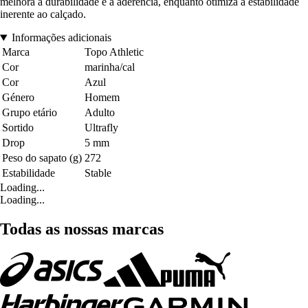
melhora a durabilidade e a aderência, enquanto otimiza a estabilidade
inerente ao calçado.
Informações adicionais
Marca
Topo Athletic
Cor
marinha/cal
Cor
Azul
Género
Homem
Grupo etário
Adulto
Sortido
Ultrafly
Drop
5 mm
Peso do sapato (g)
272
Estabilidade
Stable
Loading...
Loading...
Todas as nossas marcas