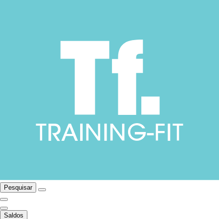
Pesquisar
Saldos