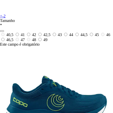
+-2
Tamanho
*
40,5
41
42
42,5
43
44
44,5
45
46
46,5
47
48
49
Este campo é obrigatório