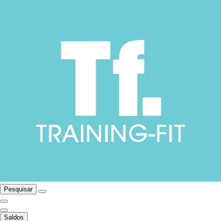
Pesquisar
Saldos