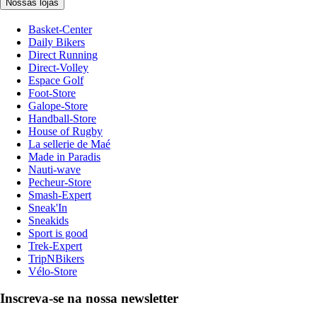
Nossas lojas
Basket-Center
Daily Bikers
Direct Running
Direct-Volley
Espace Golf
Foot-Store
Galope-Store
Handball-Store
House of Rugby
La sellerie de Maé
Made in Paradis
Nauti-wave
Pecheur-Store
Smash-Expert
Sneak'In
Sneakids
Sport is good
Trek-Expert
TripNBikers
Vélo-Store
Inscreva-se na nossa newsletter