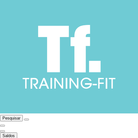
Pesquisar
Saldos