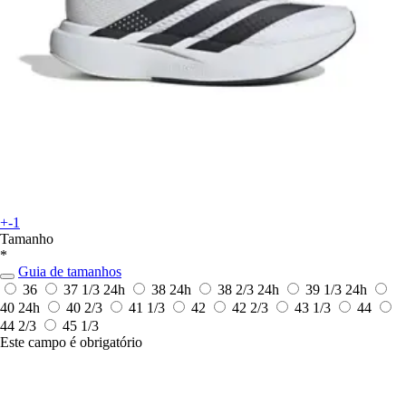
+-1
Tamanho
*
Guia de tamanhos
36
37 1/3
24h
38
24h
38 2/3
24h
39 1/3
24h
40
24h
40 2/3
41 1/3
42
42 2/3
43 1/3
44
44 2/3
45 1/3
Este campo é obrigatório