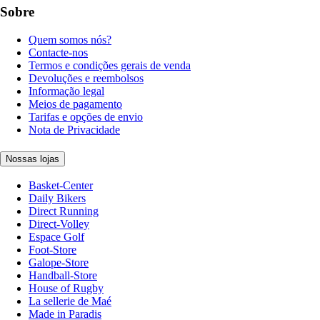
Sobre
Quem somos nós?
Contacte-nos
Termos e condições gerais de venda
Devoluções e reembolsos
Informação legal
Meios de pagamento
Tarifas e opções de envio
Nota de Privacidade
Nossas lojas
Basket-Center
Daily Bikers
Direct Running
Direct-Volley
Espace Golf
Foot-Store
Galope-Store
Handball-Store
House of Rugby
La sellerie de Maé
Made in Paradis