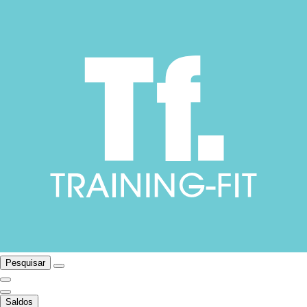
Pesquisar
Saldos