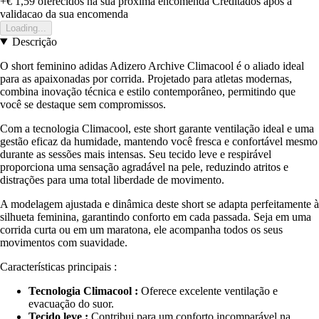
+€ 1,59
oferecidos na sua proxima encomenda
Creditados apos a
validacao da sua encomenda
Loading...
Descrição
O short feminino adidas Adizero Archive Climacool é o aliado ideal
para as apaixonadas por corrida. Projetado para atletas modernas,
combina inovação técnica e estilo contemporâneo, permitindo que
você se destaque sem compromissos.
Com a tecnologia Climacool, este short garante ventilação ideal e uma
gestão eficaz da humidade, mantendo você fresca e confortável mesmo
durante as sessões mais intensas. Seu tecido leve e respirável
proporciona uma sensação agradável na pele, reduzindo atritos e
distrações para uma total liberdade de movimento.
A modelagem ajustada e dinâmica deste short se adapta perfeitamente à
silhueta feminina, garantindo conforto em cada passada. Seja em uma
corrida curta ou em um maratona, ele acompanha todos os seus
movimentos com suavidade.
Características principais :
Tecnologia Climacool :
Oferece excelente ventilação e
evacuação do suor.
Tecido leve :
Contribui para um conforto incomparável na