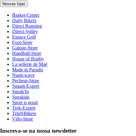
Nossas lojas
Basket-Center
Daily Bikers
Direct Running
Direct-Volley
Espace Golf
Foot-Store
Galope-Store
Handball-Store
House of Rugby
La sellerie de Maé
Made in Paradis
Nauti-wave
Pecheur-Store
Smash-Expert
Sneak'In
Sneakids
Sport is good
Trek-Expert
TripNBikers
Vélo-Store
Inscreva-se na nossa newsletter