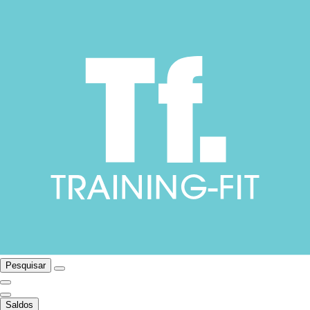
Pesquisar
Saldos