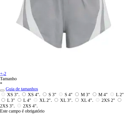
+-2
Tamanho
*
Guia de tamanhos
XS 3".
XS 4".
S 3"
S 4"
M 3"
M 4"
L 2"
L 3"
L 4"
XL 2".
XL 3".
XL 4".
2XS 2"
2XS 3".
2XS 4".
Este campo é obrigatório