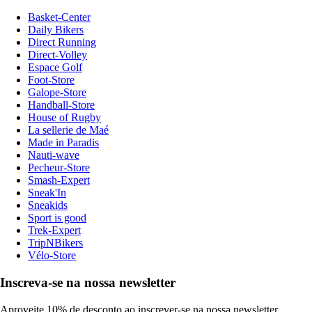
Basket-Center
Daily Bikers
Direct Running
Direct-Volley
Espace Golf
Foot-Store
Galope-Store
Handball-Store
House of Rugby
La sellerie de Maé
Made in Paradis
Nauti-wave
Pecheur-Store
Smash-Expert
Sneak'In
Sneakids
Sport is good
Trek-Expert
TripNBikers
Vélo-Store
Inscreva-se na nossa newsletter
Aproveite 10% de desconto ao inscrever-se na nossa newsletter