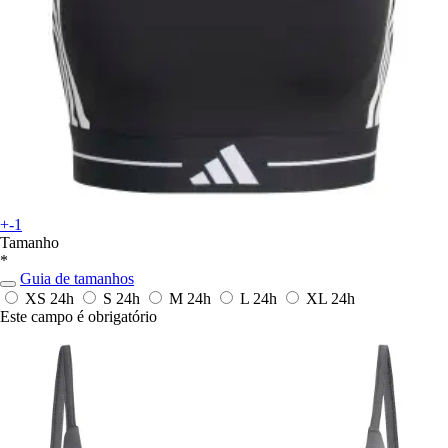
+-1
Tamanho
*
Guia de tamanhos
XS
24h
S
24h
M
24h
L
24h
XL
24h
Este campo é obrigatório