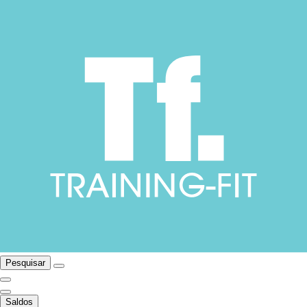
Pesquisar
Saldos