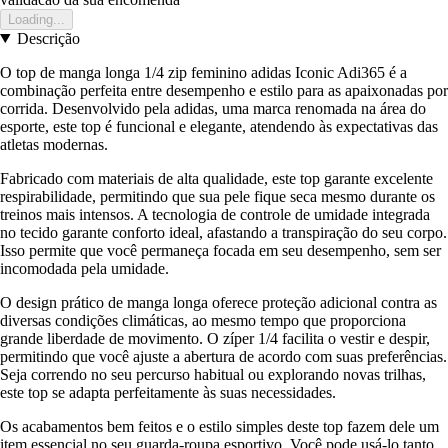
Loading...
Descrição
O top de manga longa 1/4 zip feminino adidas Iconic Adi365 é a
combinação perfeita entre desempenho e estilo para as apaixonadas por
corrida. Desenvolvido pela adidas, uma marca renomada na área do
esporte, este top é funcional e elegante, atendendo às expectativas das
atletas modernas.
Fabricado com materiais de alta qualidade, este top garante excelente
respirabilidade, permitindo que sua pele fique seca mesmo durante os
treinos mais intensos. A tecnologia de controle de umidade integrada
no tecido garante conforto ideal, afastando a transpiração do seu corpo.
Isso permite que você permaneça focada em seu desempenho, sem ser
incomodada pela umidade.
O design prático de manga longa oferece proteção adicional contra as
diversas condições climáticas, ao mesmo tempo que proporciona
grande liberdade de movimento. O zíper 1/4 facilita o vestir e despir,
permitindo que você ajuste a abertura de acordo com suas preferências.
Seja correndo no seu percurso habitual ou explorando novas trilhas,
este top se adapta perfeitamente às suas necessidades.
Os acabamentos bem feitos e o estilo simples deste top fazem dele um
item essencial no seu guarda-roupa esportivo. Você pode usá-lo tanto