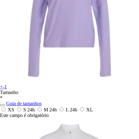
+-1
Tamanho
*
Guia de tamanhos
XS
S
24h
M
24h
L
24h
XL
Este campo é obrigatório