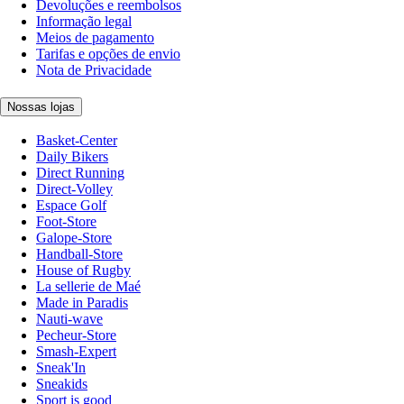
Devoluções e reembolsos
Informação legal
Meios de pagamento
Tarifas e opções de envio
Nota de Privacidade
Nossas lojas
Basket-Center
Daily Bikers
Direct Running
Direct-Volley
Espace Golf
Foot-Store
Galope-Store
Handball-Store
House of Rugby
La sellerie de Maé
Made in Paradis
Nauti-wave
Pecheur-Store
Smash-Expert
Sneak'In
Sneakids
Sport is good