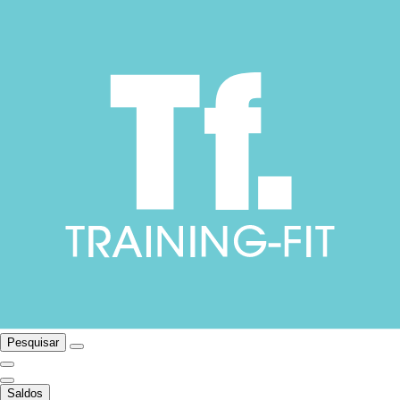
Pesquisar
Saldos