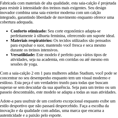
Fabricada com materiais de alta qualidade, esta saia-calção é projetada
para resistir à intensidade dos treinos mais exigentes. Seu design
inovador combina uma saia exterior moderna com um calção
integrado, garantindo liberdade de movimento enquanto oferece uma
cobertura adequada.
Conforto otimizado:
Seu corte ergonómico adapta-se
perfeitamente à silhueta feminina, oferecendo um suporte ideal.
Materiais respiratórios:
Os tecidos utilizados são pensados
para expulsar o suor, mantendo você fresca e seca mesmo
durante os treinos intensivos.
Versatilidade:
Este modelo é perfeito para vários tipos de
atividades, seja na academia, em corridas ou até mesmo em
sessões de yoga.
Com a saia-calção 2 em 1 para mulheres adidas Stadium, você pode se
concentrar no seu desempenho enquanto tem um visual moderno e
estiloso. Esta peça é um verdadeiro trunfo para todas que buscam
superar-se sem descuidar da sua aparência. Seja para um treino ou um
passeio descontraído, este modelo se adapta a todas as suas atividades.
Adote-a para usufruir de um conforto excepcional enquanto exibe um
estilo desportivo que não passará despercebido. Faça a escolha da
inovação e da qualidade com adidas, uma marca que encarna a
autenticidade e a paixão pelo esporte.