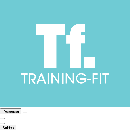
Pesquisar
Saldos