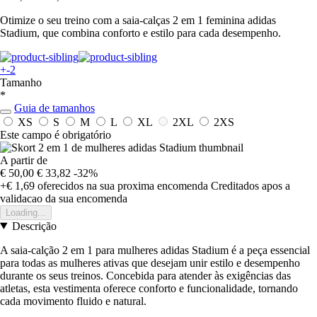
Otimize o seu treino com a saia-calças 2 em 1 feminina adidas
Stadium, que combina conforto e estilo para cada desempenho.
+-2
Tamanho
*
Guia de tamanhos
XS
S
M
L
XL
2XL
2XS
Este campo é obrigatório
A partir de
€ 50,00
€ 33,82
-32%
+€ 1,69
oferecidos na sua proxima encomenda
Creditados apos a
validacao da sua encomenda
Loading...
Descrição
A saia-calção 2 em 1 para mulheres adidas Stadium é a peça essencial
para todas as mulheres ativas que desejam unir estilo e desempenho
durante os seus treinos. Concebida para atender às exigências das
atletas, esta vestimenta oferece conforto e funcionalidade, tornando
cada movimento fluido e natural.