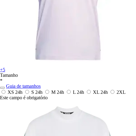
+5
Tamanho
*
Guia de tamanhos
XS
24h
S
24h
M
24h
L
24h
XL
24h
2XL
Este campo é obrigatório