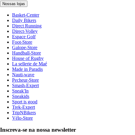
Nossas lojas
Basket-Center
Daily Bikers
Direct Running
Direct-Volley
Espace Golf
Foot-Store
Galope-Store
Handball-Store
House of Rugby
La sellerie de Maé
Made in Paradis
Nauti-wave
Pecheur-Store
Smash-Expert
Sneak'In
Sneakids
Sport is good
Trek-Expert
TripNBikers
Vélo-Store
Inscreva-se na nossa newsletter