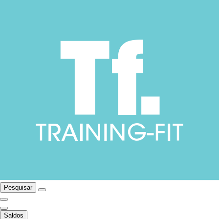
Pesquisar
Saldos