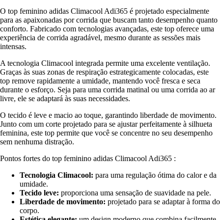
O top feminino adidas Climacool Adi365 é projetado especialmente
para as apaixonadas por corrida que buscam tanto desempenho quanto
conforto. Fabricado com tecnologias avançadas, este top oferece uma
experiência de corrida agradável, mesmo durante as sessões mais
intensas.
A tecnologia Climacool integrada permite uma excelente ventilação.
Graças às suas zonas de respiração estrategicamente colocadas, este
top remove rapidamente a umidade, mantendo você fresca e seca
durante o esforço. Seja para uma corrida matinal ou uma corrida ao ar
livre, ele se adaptará às suas necessidades.
O tecido é leve e macio ao toque, garantindo liberdade de movimento.
Junto com um corte projetado para se ajustar perfeitamente à silhueta
feminina, este top permite que você se concentre no seu desempenho
sem nenhuma distração.
Pontos fortes do top feminino adidas Climacool Adi365 :
Tecnologia Climacool:
para uma regulação ótima do calor e da
umidade.
Tecido leve:
proporciona uma sensação de suavidade na pele.
Liberdade de movimento:
projetado para se adaptar à forma do
corpo.
Estética elegante:
um design moderno que combina facilmente