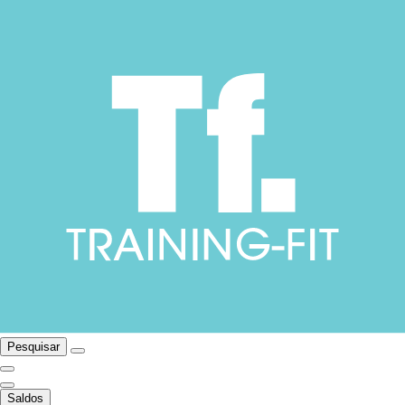
Pesquisar
Saldos