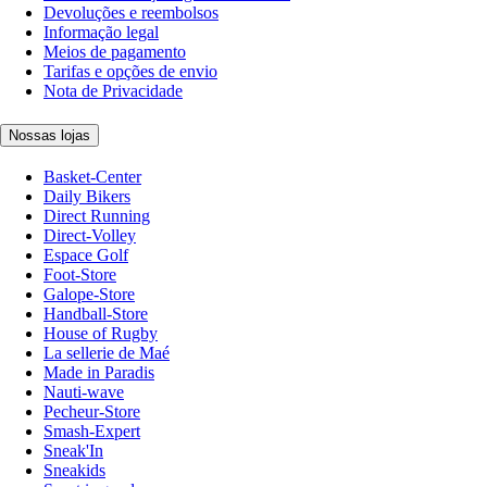
Devoluções e reembolsos
Informação legal
Meios de pagamento
Tarifas e opções de envio
Nota de Privacidade
Nossas lojas
Basket-Center
Daily Bikers
Direct Running
Direct-Volley
Espace Golf
Foot-Store
Galope-Store
Handball-Store
House of Rugby
La sellerie de Maé
Made in Paradis
Nauti-wave
Pecheur-Store
Smash-Expert
Sneak'In
Sneakids