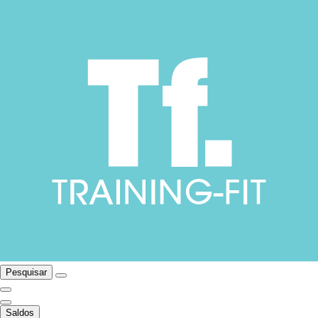
Pesquisar
Saldos