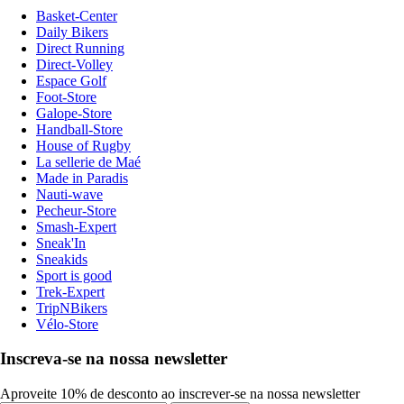
Basket-Center
Daily Bikers
Direct Running
Direct-Volley
Espace Golf
Foot-Store
Galope-Store
Handball-Store
House of Rugby
La sellerie de Maé
Made in Paradis
Nauti-wave
Pecheur-Store
Smash-Expert
Sneak'In
Sneakids
Sport is good
Trek-Expert
TripNBikers
Vélo-Store
Inscreva-se na nossa newsletter
Aproveite 10% de desconto ao inscrever-se na nossa newsletter