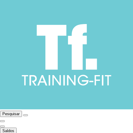
Pesquisar
Saldos