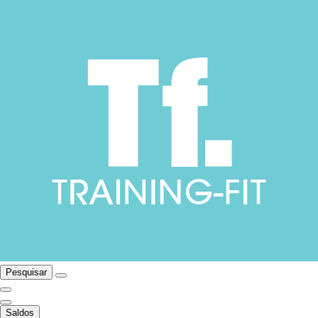
Pesquisar
Saldos