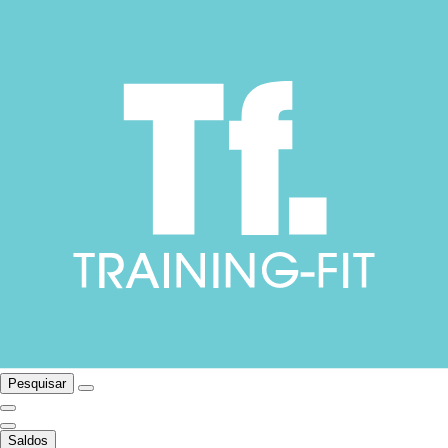
Pesquisar
Saldos