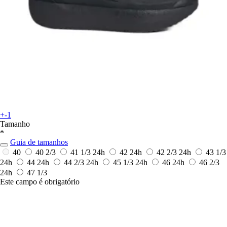
+-1
Tamanho
*
Guia de tamanhos
40
40 2/3
41 1/3
24h
42
24h
42 2/3
24h
43 1/3
24h
44
24h
44 2/3
24h
45 1/3
24h
46
24h
46 2/3
24h
47 1/3
Este campo é obrigatório