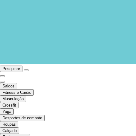
Pesquisar
Saldos
Fitness e Cardio
Musculação
Crossfit
Yoga
Desportos de combate
Roupas
Calçado