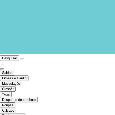
Pesquisar
Saldos
Fitness e Cardio
Musculação
Crossfit
Yoga
Desportos de combate
Roupas
Calçado