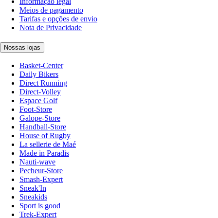
Informação legal
Meios de pagamento
Tarifas e opções de envio
Nota de Privacidade
Nossas lojas
Basket-Center
Daily Bikers
Direct Running
Direct-Volley
Espace Golf
Foot-Store
Galope-Store
Handball-Store
House of Rugby
La sellerie de Maé
Made in Paradis
Nauti-wave
Pecheur-Store
Smash-Expert
Sneak'In
Sneakids
Sport is good
Trek-Expert