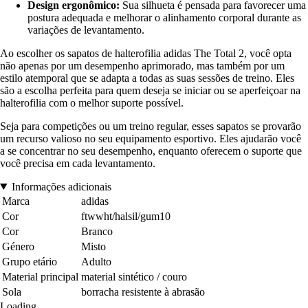
Design ergonômico:
Sua silhueta é pensada para favorecer uma
postura adequada e melhorar o alinhamento corporal durante as
variações de levantamento.
Ao escolher os sapatos de halterofilia adidas The Total 2, você opta
não apenas por um desempenho aprimorado, mas também por um
estilo atemporal que se adapta a todas as suas sessões de treino. Eles
são a escolha perfeita para quem deseja se iniciar ou se aperfeiçoar na
halterofilia com o melhor suporte possível.
Seja para competições ou um treino regular, esses sapatos se provarão
um recurso valioso no seu equipamento esportivo. Eles ajudarão você
a se concentrar no seu desempenho, enquanto oferecem o suporte que
você precisa em cada levantamento.
Informações adicionais
Marca
adidas
Cor
ftwwht/halsil/gum10
Cor
Branco
Género
Misto
Grupo etário
Adulto
Material principal
material sintético / couro
Sola
borracha resistente à abrasão
Loading...