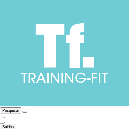
Pesquisar
Saldos