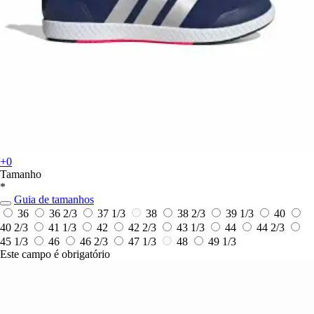
+0
Tamanho
*
Guia de tamanhos
36
36 2/3
37 1/3
38
38 2/3
39 1/3
40
40 2/3
41 1/3
42
42 2/3
43 1/3
44
44 2/3
45 1/3
46
46 2/3
47 1/3
48
49 1/3
Este campo é obrigatório