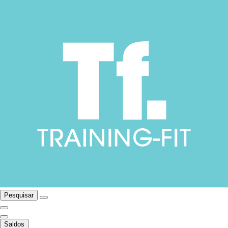
Pesquisar
Saldos