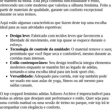
se mantêm na moda. Esta peça combina funcionalidade e estilo,
oferecendo um corte moderno que valoriza a silhueta feminina. Feito a
partir de materiais de qualidade, garante um conforto excepcional
durante os seus treinos.
Aqui estão algumas características que fazem deste top uma escolha
ideal para as suas atividades esportivas:
Design leve:
Fabricado com tecidos leves que favorecem a
liberdade de movimento, este top quase se esquece durante o
esforço.
Tecnologia de controle da umidade:
O material remove o suor,
permitindo que você fique seca e confortável, mesmo durante as
corridas mais intensas.
Estilo contemporâneo:
Seu design tendência integra elementos
modernos enquanto se mantém fiel ao legado de adidas,
tornando-o uma escolha ideal para um look sport chic.
Versatilidade:
Adequado para corrida, este top também pode
ser usado em suas aulas de yoga, fitness ou até mesmo para
saídas casuais.
O top cropped feminino adidas Adizero Archive é imprescindível para
todas as atletas que desejam unir performance e estilo. Quer seja para
uma corrida matinal ou uma sessão de treino no parque, este top irá te
acompanhar com elegância e conforto.