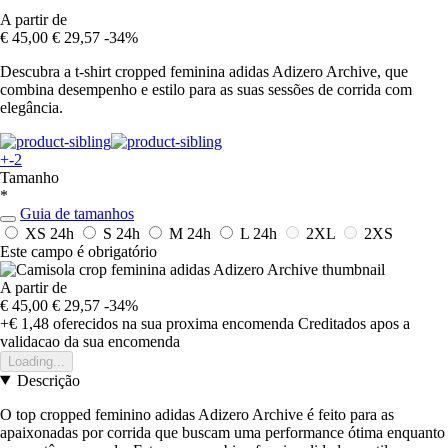
A partir de
€ 45,00
€ 29,57
-34%
Descubra a t-shirt cropped feminina adidas Adizero Archive, que
combina desempenho e estilo para as suas sessões de corrida com
elegância.
+-2
Tamanho
*
Guia de tamanhos
XS
24h
S
24h
M
24h
L
24h
2XL
2XS
Este campo é obrigatório
A partir de
€ 45,00
€ 29,57
-34%
+€ 1,48
oferecidos na sua proxima encomenda
Creditados apos a
validacao da sua encomenda
Loading...
Descrição
O top cropped feminino adidas Adizero Archive é feito para as
apaixonadas por corrida que buscam uma performance ótima enquanto