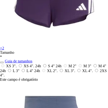
+2
Tamanho
*
Guia de tamanhos
XS 3".
XS 4".
24h
S 4"
24h
M 2"
M 3"
M 4"
24h
L 3"
L 4"
24h
XL 2".
XL 3".
XL 4".
2XS
4".
Este campo é obrigatório