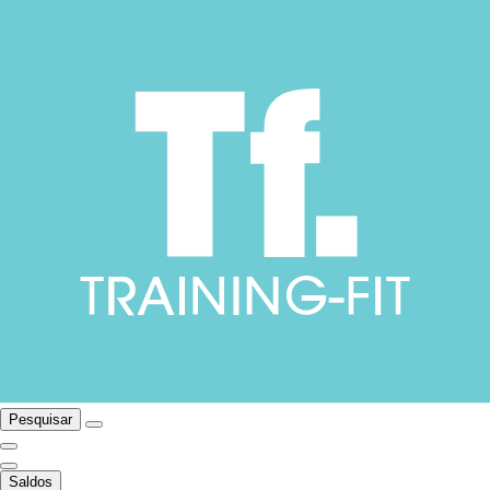
Pesquisar
Saldos